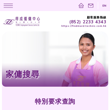
(852)
https://findma
家傭搜尋