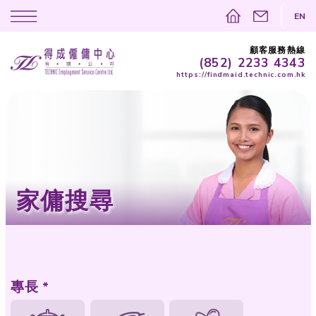
(852)
https://findma
家傭搜尋