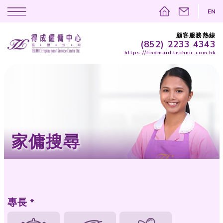
(852)
https://findma
家傭搜尋