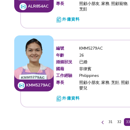
婚姻狀況
已婚
國藉
印尼
工作經驗
Hong Kong
專長
照顧傷殘人
ALR895AH
寵物
外傭資料
編號
ALR854A
年齡
21
婚姻狀況
未婚
國藉
印尼
工作經驗
Indonesia