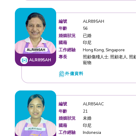
編號
TJA900A
年齡
50
婚姻狀況
單親
國藉
印尼
工作經驗
Taiwan
專長
照顧老人,
TJA900AA
小朋友, 
外傭資料
編號
ALR895A
年齡
56