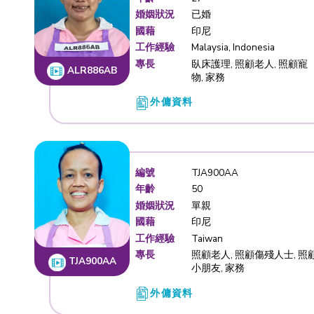
編號
ALR886A
年齡
27
婚姻狀況
已婚
國藉
印尼
工作經驗
Malaysia, 
專長
臥床護理,
ALR886AB
物, 家務
外傭資料