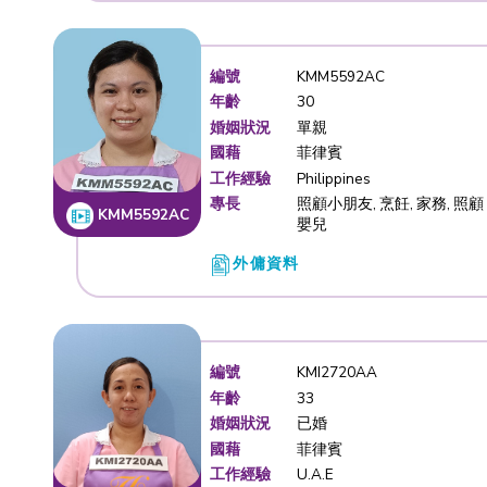
編號
KMM5594
年齡
28
婚姻狀況
已婚
國藉
菲律賓
工作經驗
Philippine
專長
照顧小朋友
KMM5594AC
外傭資料
編號
KMM5592
年齡
30