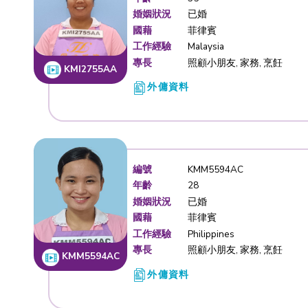
編號
KMI2755
年齡
35
婚姻狀況
已婚
國藉
菲律賓
工作經驗
Malaysia
專長
照顧小朋友
KMI2755AA
外傭資料