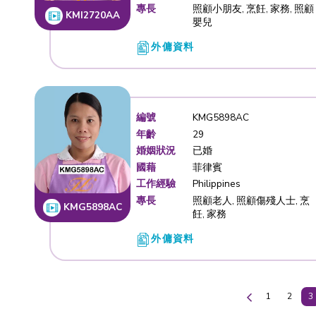
婚姻狀況
單親
國藉
菲律賓
工作經驗
Philippine
專長
照顧小朋友,
KMM5592AC
嬰兒
外傭資料
編號
KMI2720
年齡
33
婚姻狀況
已婚
國藉
菲律賓
工作經驗
U.A.E