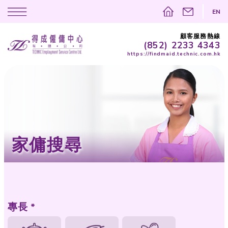
(852)
https://findma
家傭搜尋